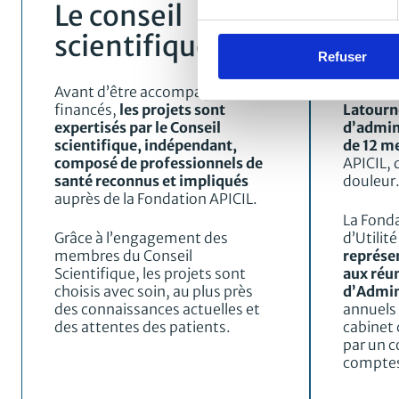
Le conseil
Le c
scientifique
d’ad
Refuser
Avant d’être accompagnés et
Présidé 
financés,
les projets sont
Latourne
expertisés par le Conseil
d’admin
scientifique, indépendant,
de 12 m
composé de professionnels de
APICIL, 
santé reconnus et impliqués
douleur
auprès de la Fondation APICIL.
La Fond
Grâce à l’engagement des
d’Utilit
membres du Conseil
représen
Scientifique, les projets sont
aux réu
choisis avec soin, au plus près
d’Admin
des connaissances actuelles et
annuels 
des attentes des patients.
cabinet 
par un 
comptes