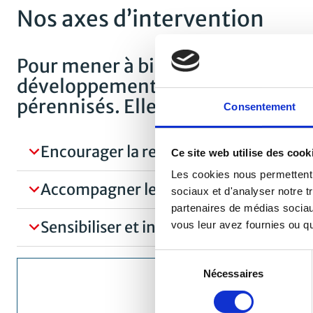
Nos axes d’intervention
Pour mener à bien sa mission, la F
développement de projets utiles e
pérennisés. Elle agit à travers 3 a
Consentement
Encourager la recherche
Ce site web utilise des cook
Les cookies nous permettent d
Accompagner le soin
sociaux et d'analyser notre t
partenaires de médias sociaux
Sensibiliser et informer
vous leur avez fournies ou qu'
Sélection
Nécessaires
du
consentement