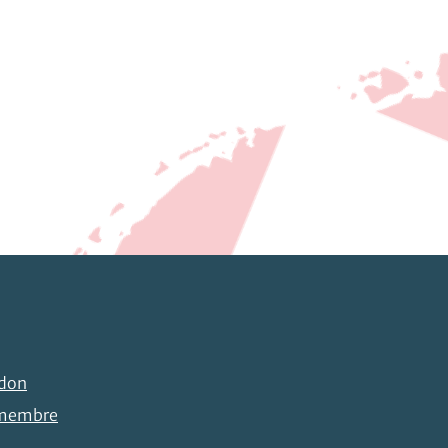
 don
 membre