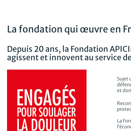
La fondation qui œuvre en Fr
Depuis 20 ans, la Fondation APICIL
agissent et innovent au service d
Sujet 
défend
et do
Reconn
protec
La Fon
l’écon