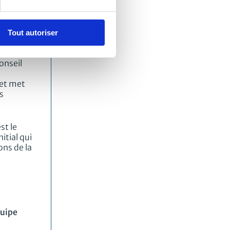
lle
Tout autoriser
Conseil
onseil
 et met
s
st le
nitial qui
ons de la
quipe