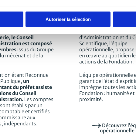
onseil
L’équipe
ministration
opérationne
Autoriser la sélection
par Lionel Poncin de
En complémentarité du 
rie, le Conseil
d’Administration et du C
istration est composé
Scientifique, l’équipe
embres
issus du Groupe
opérationnelle, propose
du mécénat et de la
en œuvre au quotidien le
.
actions de la Fondation.
ation étant Reconnue
L’équipe opérationnelle e
é Publique,
un
garant de l’état d’esprit i
tant du préfet assiste
imprègne toutes les acti
nions du Conseil
Fondation : humanité et
istration.
Les comptes
proximité.
sont établis par un
comptable et certifiés
commissaire aux
, indépendants.
Découvrez l’é
opérationnelle